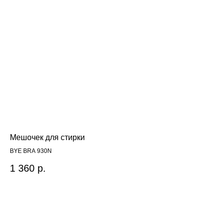
Мешочек для стирки
Бю
BYE BRA 930N
Bar
1 360
р.
3 