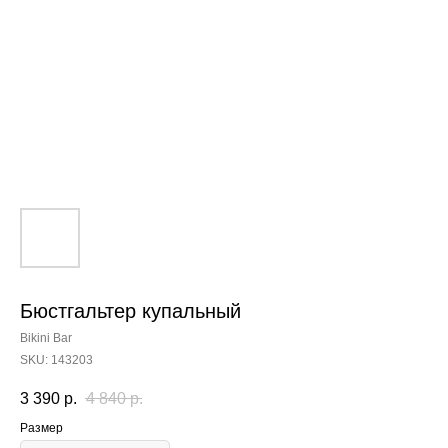
Бюстгальтер купальный
Bikini Bar
SKU:
143203
3 390
р.
4 840
р.
Размер