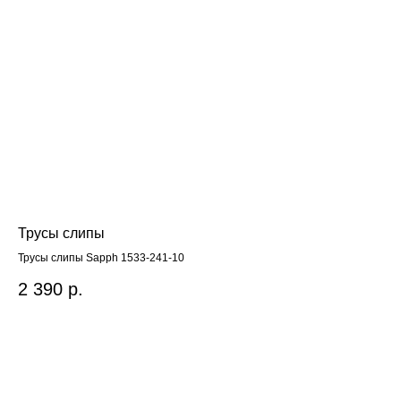
Трусы слипы
Бю
Трусы слипы Sapph 1533-241-10
Bar
2 390
р.
3 