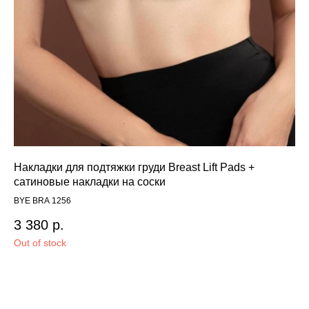
Накладки для подтяжки груди Breast Lift Pads +
Тр
сатиновые накладки на соски
Тру
BYE BRA 1256
1 
3 380
р.
Out of stock