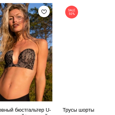
SALE
50%
вный бюстгальтер U-
Трусы шорты