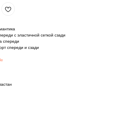
мантика
переди с эластичной сеткой сзади
ка спереди
орт спереди и сзади
le
ластан