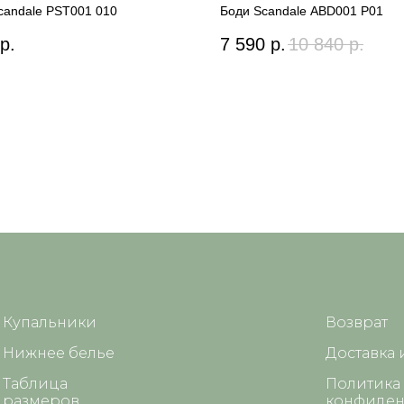
candale PST001 010
Боди Scandale ABD001 P01
р.
7 590
р.
10 840
р.
Купальники
Возврат
Нижнее белье
Доставка 
Таблица
Политика
размеров
конфиден