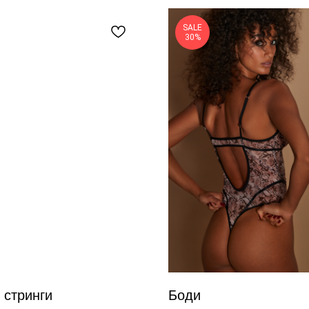
SALE
30%
 стринги
Боди