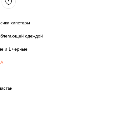
усики хипстеры
 облегающей одеждой
ые и 1 черные
RA
ластан