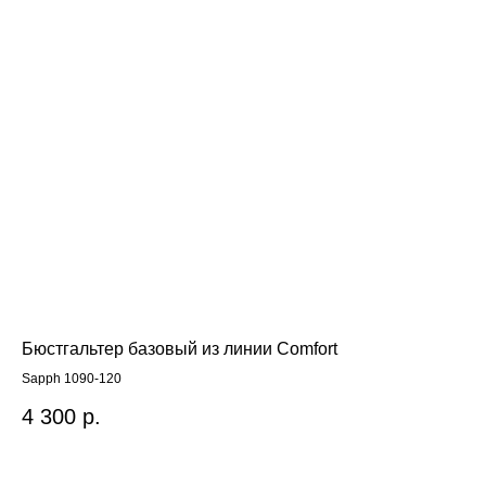
Бюстгальтер базовый из линии Comfort
Бю
Sapph 1090-120
Бюс
4 300
р.
8 