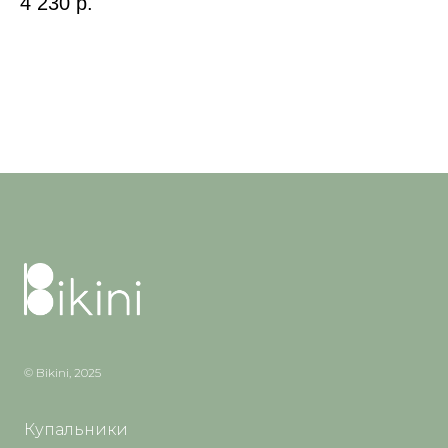
4 230
р.
1 
Out
© Bikini, 2025
Купальники