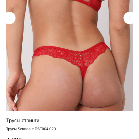
Трусы стринги
Фи
Трусы Scandale PST004 020
BY