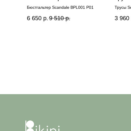
Бюстгальтер Scandale BPL001 P01
Трусы S
6 650
р.
9 510
р.
3 960