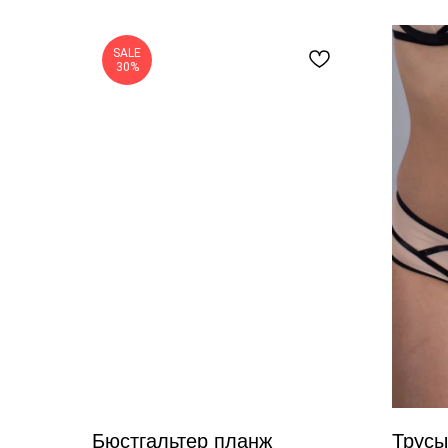
SALE
30%
Бюстгальтер планж
Трусы