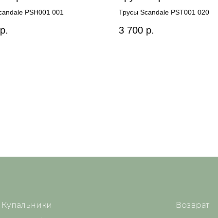
candale PSH001 001
Трусы Scandale PST001 020
р.
3 700
р.
Купальники
Возврат