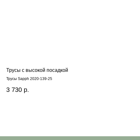
Трусы с высокой посадкой
Бю
Трусы Sapph 2020-139-25
Sca
3 730
р.
8 