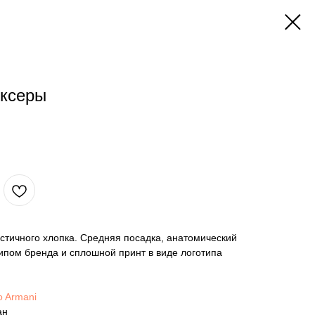
оксеры
стичного хлопка. Средняя посадка, анатомический
типом бренда и сплошной принт в виде логотипа
o Armani
ан