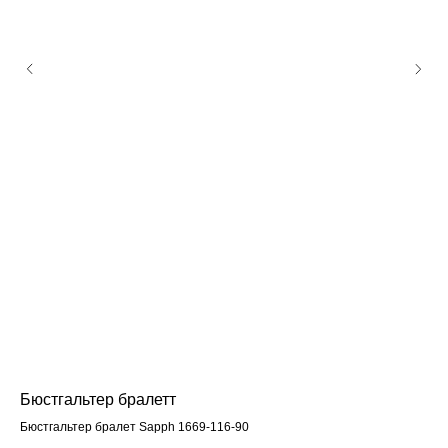
Бюстгальтер бралетт
Бю
Бюстгальтер бралет Sapph 1669-116-90
Bar