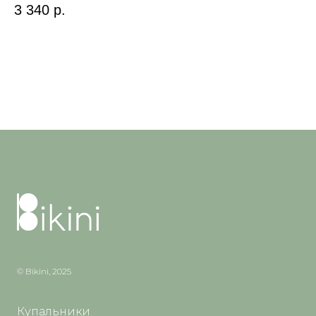
3 340
р.
3 
© Bikini, 2025
Купальники