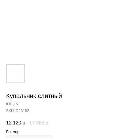
Купальник слитный
IODUS
SKU:
D23102
12 120
р.
17 320
р.
Размер