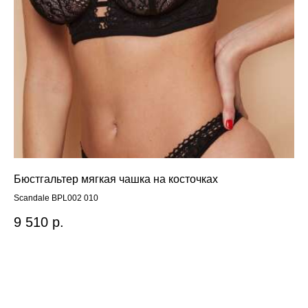
Бюстгальтер мягкая чашка на косточках
Те
на
Scandale BPL002 010
BY
9 510
р.
3 
Out