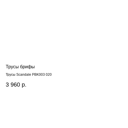
Трусы брифы
BY
Трусы Scandale PBK003 020
BY
3 960
р.
2 
Out