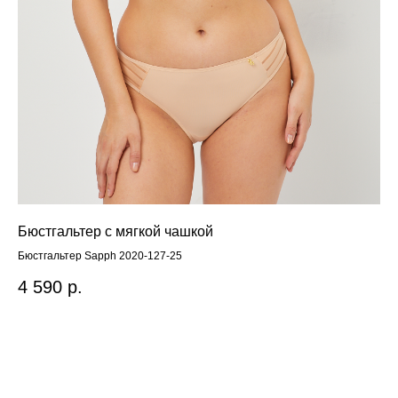
Бюстгальтер с мягкой чашкой
Тр
Бюстгальтер Sapph 2020-127-25
Тру
4 590
р.
4 