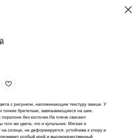
й
цвета с рисунком, напоминающим текстуру замши. У
и тонкие бретельки, завязывающиеся на шее.
 поралоне без косточек.На плече свисают
того же цвета, что и купальник. Мягкая и
 на солнце, не деформируется, устойчива к хлору и
спечивает особый крой и высококачественный