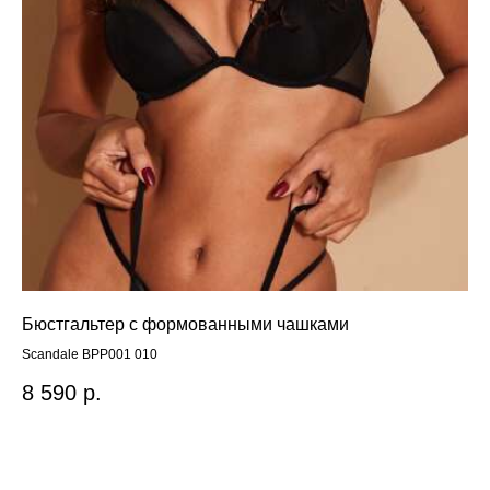
Бюстгальтер с формованными чашками
Тр
Scandale BPP001 010
Тру
8 590
р.
2 