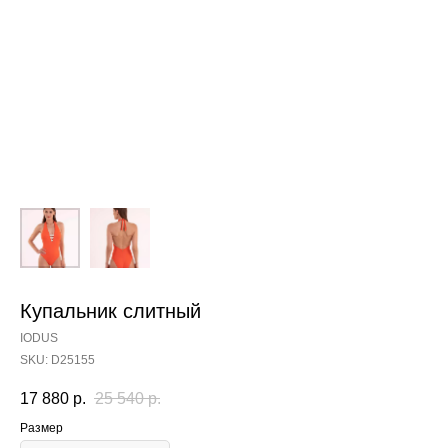
Купальник слитный
IODUS
SKU:
D25155
17 880
р.
25 540
р.
Размер