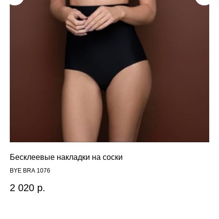
Бесклеевые накладки на соски
Бю
BYE BRA 1076
Sca
2 020
р.
11