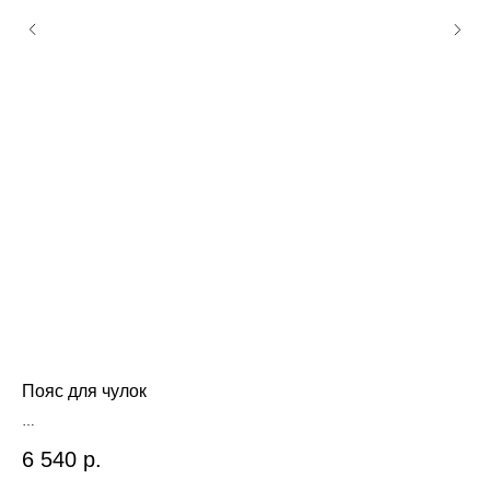
Пояс для чулок
Бе
BY
Scandale SUS011 010
6 540
р.
2 