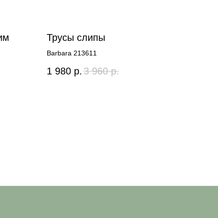
им
Трусы слипы
Barbara 213611
1 980
р.
3 960
р.