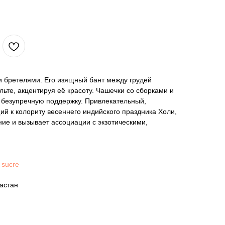
 бретелями. Его изящный бант между грудей
льте, акцентируя её красоту. Чашечки со сборками и
 безупречную поддержку. Привлекательный,
й к колориту весеннего индийского праздника Холи,
ие и вызывает ассоциации с экзотическими,
 sucre
астан