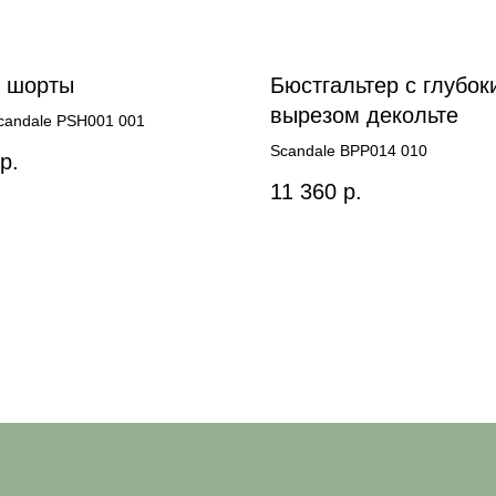
 шорты
Бюстгальтер с глубок
вырезом декольте
candale PSH001 001
Scandale BPP014 010
р.
11 360
р.