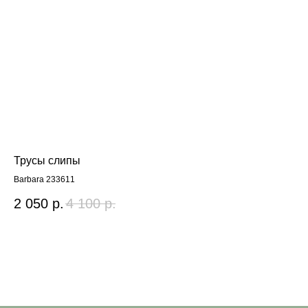
Трусы слипы
Тр
Barbara 233611
Тру
2 050
р.
4 100
р.
3 