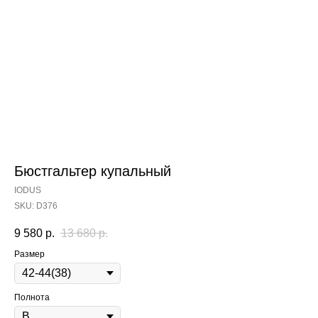
Бюстгальтер купальный
IODUS
SKU:
D376
9 580
р.
13 680
р.
Размер
Полнота